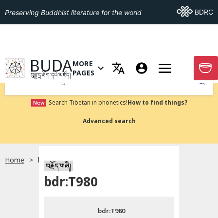
Go To BDRC
BDRC
Preserving Buddhist literature for the world
GO TO HOMEPAGE
BUDA
MORE
GO T
OPEN MENU OF MORE PAGES
PAGES
བུདྡྷ་དྲ་ཐོག་དཔེ་མཛོད།
Submit
Search Tibetan in phonetics!
How to find things?
New
Advanced search
Home
bdr:T980
སྐད་ཡིག་འདེམ།
བརྗོད་གཞི།
bdr:T980
བོད་ཡིག
bdr:T980