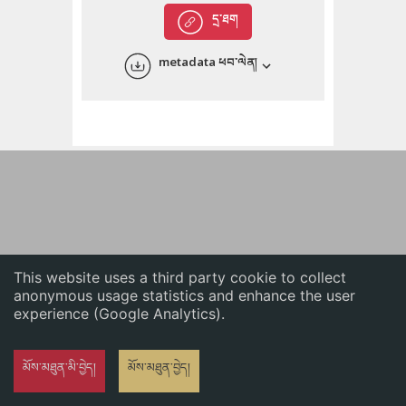
English
དྲ་ཐག
中文
metadata ཕབ་ལེན།
ភាសាខ្មែរ
This website uses a third party cookie to collect
anonymous usage statistics and enhance the user
experience (Google Analytics).
མོས་མཐུན་མི་བྱེད།
མོས་མཐུན་བྱེད།