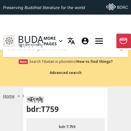
Go To BDRC
BDRC
Preserving Buddhist literature for the world
GO TO HOMEPAGE
BUDA
MORE
GO T
OPEN MENU OF MORE PAGES
PAGES
བུདྡྷ་དྲ་ཐོག་དཔེ་མཛོད།
Submit
Search Tibetan in phonetics!
How to find things?
New
Advanced search
Home
bdr:T759
སྐད་ཡིག་འདེམ།
བརྗོད་གཞི།
bdr:T759
བོད་ཡིག
bdr:T759