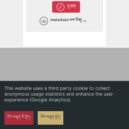
English
དྲ་ཐག
中文
metadata ཕབ་ལེན།
ភាសាខ្មែរ
This website uses a third party cookie to collect
anonymous usage statistics and enhance the user
experience (Google Analytics).
མོས་མཐུན་མི་བྱེད།
མོས་མཐུན་བྱེད།