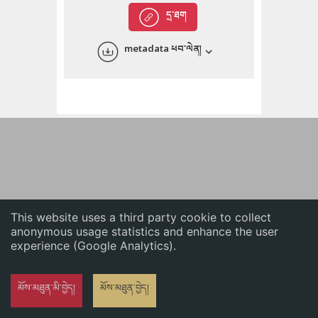
English
དྲ་ཐག
中文
metadata ཕབ་ལེན།
ភាសាខ្មែរ
This website uses a third party cookie to collect
anonymous usage statistics and enhance the user
experience (Google Analytics).
མོས་མཐུན་མི་བྱེད།
མོས་མཐུན་བྱེད།