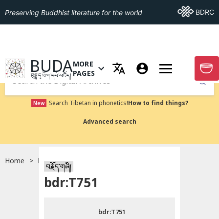
Go To BDRC
BDRC
Preserving Buddhist literature for the world
GO TO HOMEPAGE
BUDA
MORE
GO T
OPEN MENU OF MORE PAGES
PAGES
བུདྡྷ་དྲ་ཐོག་དཔེ་མཛོད།
Submit
Search Tibetan in phonetics!
How to find things?
New
Advanced search
Home
bdr:T751
སྐད་ཡིག་འདེམ།
བརྗོད་གཞི།
bdr:T751
བོད་ཡིག
bdr:T751