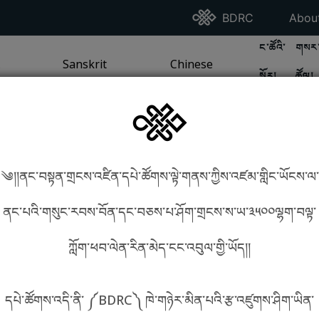
Go To BDRC Homepag
Go T
BDRC
Abou
GO TO BDR
GO 
ང་ཚོའི་
གསར་
A
LI / SEA TRADITION
PAGE
GO TO
Sanskrit
SANSKRIT TRADITION
PAGE
GO TO
Chinese
CHINESE TRADITION
PAGE
སྐོར།
ཚོལ།
Tradition
Tradition
༄།།ནང་བསྟན་གྲངས་འཛིན་དཔེ་ཚོགས་ལྟེ་གནས་ཀྱིས་འཛམ་གླིང་ཡོངས་ལ་
in phonetics!
How to find things?
ནང་པའི་གསུང་རབས་བོན་དང་བཅས་པ་ཤོག་གྲངས་ས་ཡ་༣༥༠༠ལྷག་བལྟ་
ཀློག་ཕབ་ལེན་རིན་མེད་ངང་འབུལ་གྱི་ཡོད།།
སྐད་ཡིག་འདེམ།
དཔེ་ཚོགས་འདི་ནི་ ༼BDRC༽ ཁེ་གཉེར་མིན་པའི་རྩ་འཛུགས་ཤིག་ཡིན་