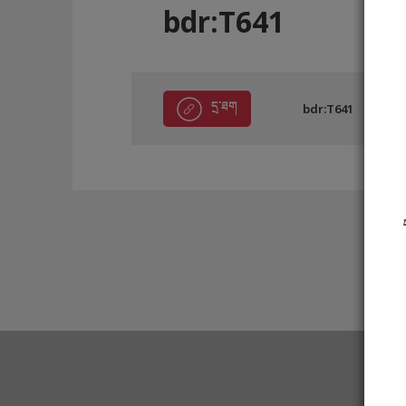
bdr:T641
དྲ་ཐག
bdr:T641