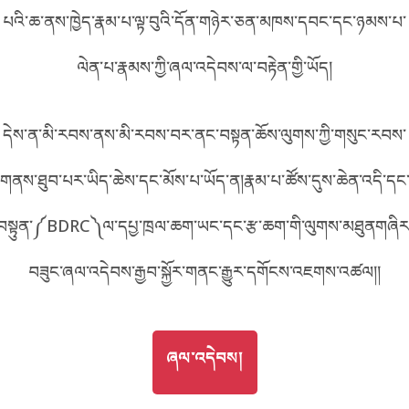
པའི་ཆ་ནས་ཁྱེད་རྣམ་པ་ལྟ་བུའི་དོན་གཉེར་ཅན་མཁས་དབང་དང་ཉམས་པ་
བོད་ཡིག
English
ལེན་པ་རྣམས་ཀྱི་ཞལ་འདེབས་ལ་བརྟེན་གྱི་ཡོད།
metadata ཕབ་ལེན།
中文
དེས་ན་མི་རབས་ནས་མི་རབས་བར་ནང་བསྟན་ཆོས་ལུགས་ཀྱི་གསུང་རབས་
ភាសាខ្មែរ
གནས་ཐུབ་པར་ཡིད་ཆེས་དང་མོས་པ་ཡོད་ན།རྣམ་པ་ཚོས་དུས་ཆེན་འདི་དང
བསྟུན་༼BDRC༽ལ་དཔྱ་ཁྲལ་ཆག་ཡང་དང་རྩ་ཆག་གི་ལུགས་མཐུནགཞིར
བཟུང་ཞལ་འདེབས་རྒྱབ་སྐྱོར་གནང་རྒྱུར་དགོངས་འཇགས་འཚལ།།
GO TO
ཞལ་འདེབས།
ཞལ་འདེབས།