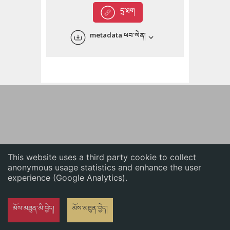
English
དྲ་ཐག
中文
metadata ཕབ་ལེན།
ភាសាខ្មែរ
This website uses a third party cookie to collect
anonymous usage statistics and enhance the user
experience (Google Analytics).
མོས་མཐུན་མི་བྱེད།
མོས་མཐུན་བྱེད།