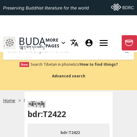
Go To BDRC
BDRC
Preserving Buddhist literature for the world
GO TO HOMEPAGE
BUDA
MORE
GO T
OPEN MENU OF MORE PAGES
PAGES
བུདྡྷ་དྲ་ཐོག་དཔེ་མཛོད།
Submit
Search Tibetan in phonetics!
How to find things?
New
Advanced search
Home
bdr:T2422
སྐད་ཡིག་འདེམ།
བརྗོད་གཞི།
bdr:T2422
བོད་ཡིག
bdr:T2422