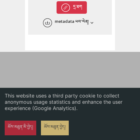
English
དྲ་ཐག
中文
metadata ཕབ་ལེན།
ភាសាខ្មែរ
This website uses a third party cookie to collect
anonymous usage statistics and enhance the user
experience (Google Analytics).
མོས་མཐུན་མི་བྱེད།
མོས་མཐུན་བྱེད།