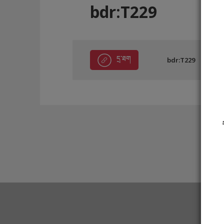
bdr:T229
དྲ་ཐག
bdr:T229