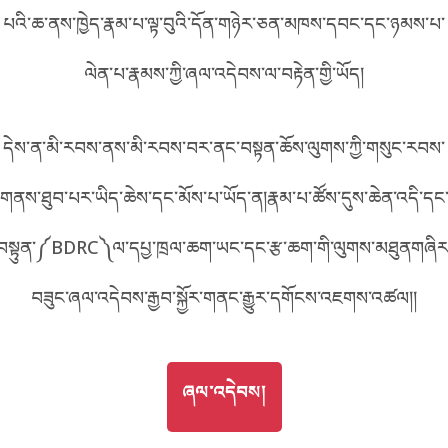
པའི་ཆ་ནས་ཁྱེད་རྣམ་པ་ལྟ་བུའི་དོན་གཉེར་ཅན་མཁས་དབང་དང་ཉམས་པ་
བོད་ཡིག
English
ལེན་པ་རྣམས་ཀྱི་ཞལ་འདེབས་ལ་བརྟེན་གྱི་ཡོད།
metadata ཕབ་ལེན།
中文
དེས་ན་མི་རབས་ནས་མི་རབས་བར་ནང་བསྟན་ཆོས་ལུགས་ཀྱི་གསུང་རབས་
ភាសាខ្មែរ
གནས་ཐུབ་པར་ཡིད་ཆེས་དང་མོས་པ་ཡོད་ན།རྣམ་པ་ཚོས་དུས་ཆེན་འདི་དང
བསྟུན་༼BDRC༽ལ་དཔྱ་ཁྲལ་ཆག་ཡང་དང་རྩ་ཆག་གི་ལུགས་མཐུནགཞིར
བཟུང་ཞལ་འདེབས་རྒྱབ་སྐྱོར་གནང་རྒྱུར་དགོངས་འཇགས་འཚལ།།
GO TO
ཞལ་འདེབས།
ཞལ་འདེབས།