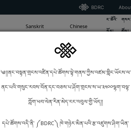
Go To BDRC Homepag
Go T
BDRC
Abou
GO TO BDR
GO 
ང་ཚོའི་
གསར་
A
LI / SEA TRADITION
PAGE
GO TO
Sanskrit
SANSKRIT TRADITION
PAGE
GO TO
Chinese
CHINESE TRADITION
PAGE
སྐོར།
ཚོལ།
Tradition
Tradition
༄།།ནང་བསྟན་གྲངས་འཛིན་དཔེ་ཚོགས་ལྟེ་གནས་ཀྱིས་འཛམ་གླིང་ཡོངས་ལ་
in phonetics!
How to find things?
ནང་པའི་གསུང་རབས་བོན་དང་བཅས་པ་ཤོག་གྲངས་ས་ཡ་༣༥༠༠ལྷག་བལྟ་
ཀློག་ཕབ་ལེན་རིན་མེད་ངང་འབུལ་གྱི་ཡོད།།
སྐད་ཡིག་འདེམ།
དཔེ་ཚོགས་འདི་ནི་ ༼BDRC༽ ཁེ་གཉེར་མིན་པའི་རྩ་འཛུགས་ཤིག་ཡིན་