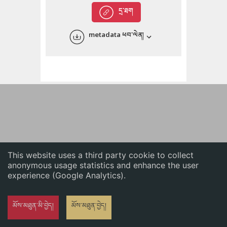
English
དྲ་ཐག
中文
metadata ཕབ་ལེན།
ភាសាខ្មែរ
This website uses a third party cookie to collect
anonymous usage statistics and enhance the user
experience (Google Analytics).
མོས་མཐུན་མི་བྱེད།
མོས་མཐུན་བྱེད།