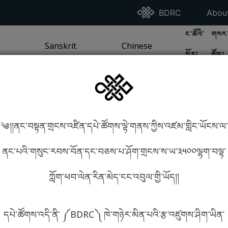
Go To BDRC Homepag
Go T
BDRC
Abou
GO TO BDR
GO 
ང་ཚོའི་
གསར་
A
LI / SEA TRADITION
PAGE
GO TO
Sanskrit
SANSKRIT TRADITION
PAGE
GO TO
Chinese
CHINESE TRADITION
PAGE
སྐོར།
ཚོལ།
Tradition
Tradition
༄།།ནང་བསྟན་གྲངས་འཛིན་དཔེ་ཚོགས་ལྟེ་གནས་ཀྱིས་འཛམ་གླིང་ཡོངས་ལ་
in phonetics!
How to find things?
ནང་པའི་གསུང་རབས་བོན་དང་བཅས་པ་ཤོག་གྲངས་ས་ཡ་༣༥༠༠ལྷག་བལྟ་
ཀློག་ཕབ་ལེན་རིན་མེད་ངང་འབུལ་གྱི་ཡོད།།
སྐད་ཡིག་འདེམ།
དཔེ་ཚོགས་འདི་ནི་ ༼BDRC༽ ཁེ་གཉེར་མིན་པའི་རྩ་འཛུགས་ཤིག་ཡིན་