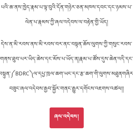
པའི་ཆ་ནས་ཁྱེད་རྣམ་པ་ལྟ་བུའི་དོན་གཉེར་ཅན་མཁས་དབང་དང་ཉམས་པ་
བོད་ཡིག
English
ལེན་པ་རྣམས་ཀྱི་ཞལ་འདེབས་ལ་བརྟེན་གྱི་ཡོད།
metadata ཕབ་ལེན།
中文
དེས་ན་མི་རབས་ནས་མི་རབས་བར་ནང་བསྟན་ཆོས་ལུགས་ཀྱི་གསུང་རབས་
ភាសាខ្មែរ
གནས་ཐུབ་པར་ཡིད་ཆེས་དང་མོས་པ་ཡོད་ན།རྣམ་པ་ཚོས་དུས་ཆེན་འདི་དང
བསྟུན་༼BDRC༽ལ་དཔྱ་ཁྲལ་ཆག་ཡང་དང་རྩ་ཆག་གི་ལུགས་མཐུནགཞིར
བཟུང་ཞལ་འདེབས་རྒྱབ་སྐྱོར་གནང་རྒྱུར་དགོངས་འཇགས་འཚལ།།
GO TO
ཞལ་འདེབས།
ཞལ་འདེབས།