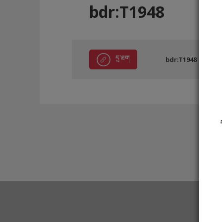
bdr:T1948
དྲ་ཐག
bdr:T1948