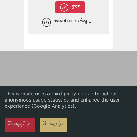
English
དྲ་ཐག
中文
metadata ཕབ་ལེན།
ភាសាខ្មែរ
This website uses a third party cookie to collect
anonymous usage statistics and enhance the user
experience (Google Analytics).
མོས་མཐུན་མི་བྱེད།
མོས་མཐུན་བྱེད།