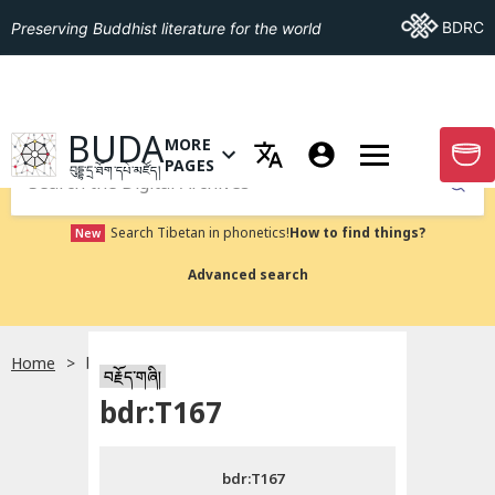
Go To BDRC
BDRC
Preserving Buddhist literature for the world
GO TO HOMEPAGE
BUDA
MORE
GO T
OPEN MENU OF MORE PAGES
PAGES
བུདྡྷ་དྲ་ཐོག་དཔེ་མཛོད།
Submit
Search Tibetan in phonetics!
How to find things?
New
Advanced search
Home
bdr:T167
སྐད་ཡིག་འདེམ།
བརྗོད་གཞི།
bdr:T167
བོད་ཡིག
bdr:T167