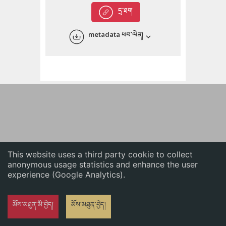
English
དྲ་ཐག
中文
metadata ཕབ་ལེན།
ភាសាខ្មែរ
This website uses a third party cookie to collect
anonymous usage statistics and enhance the user
experience (Google Analytics).
མོས་མཐུན་མི་བྱེད།
མོས་མཐུན་བྱེད།