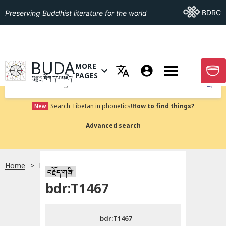
Go To BDRC
BDRC
Preserving Buddhist literature for the world
GO TO HOMEPAGE
BUDA
MORE
GO T
OPEN MENU OF MORE PAGES
PAGES
བུདྡྷ་དྲ་ཐོག་དཔེ་མཛོད།
Submit
Search Tibetan in phonetics!
How to find things?
New
Advanced search
Home
bdr:T1467
སྐད་ཡིག་འདེམ།
བརྗོད་གཞི།
bdr:T1467
བོད་ཡིག
bdr:T1467