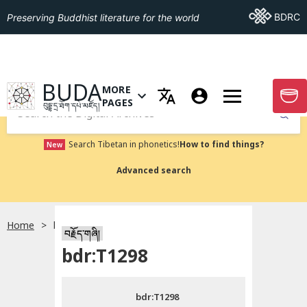
Go To BDRC
BDRC
Preserving Buddhist literature for the world
GO TO HOMEPAGE
BUDA
MORE
GO T
OPEN MENU OF MORE PAGES
PAGES
བུདྡྷ་དྲ་ཐོག་དཔེ་མཛོད།
Submit
Search Tibetan in phonetics!
How to find things?
New
Advanced search
Home
bdr:T1298
སྐད་ཡིག་འདེམ།
བརྗོད་གཞི།
bdr:T1298
བོད་ཡིག
bdr:T1298