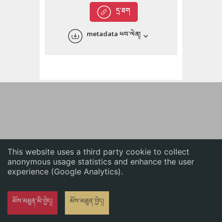
English
དྲ་ཐག
中文
metadata ཕབ་ལེན།
ភាសាខ្មែរ
This website uses a third party cookie to collect
anonymous usage statistics and enhance the user
experience (Google Analytics).
མོས་མཐུན་མི་བྱེད།
མོས་མཐུན་བྱེད།