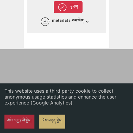
English
དྲ་ཐག
中文
metadata ཕབ་ལེན།
ភាសាខ្មែរ
This website uses a third party cookie to collect
anonymous usage statistics and enhance the user
experience (Google Analytics).
མོས་མཐུན་མི་བྱེད།
མོས་མཐུན་བྱེད།