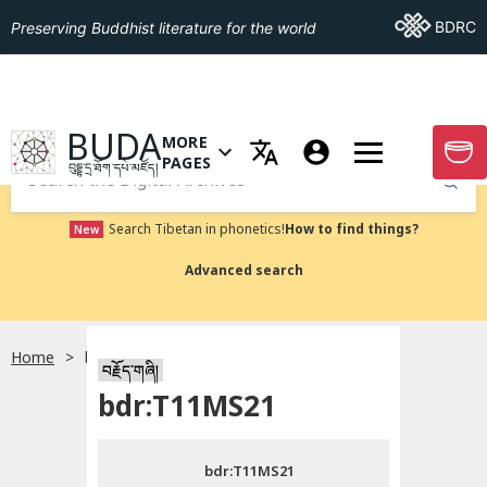
Go To BDRC
BDRC
Preserving Buddhist literature for the world
GO TO HOMEPAGE
BUDA
MORE
GO T
OPEN MENU OF MORE PAGES
PAGES
བུདྡྷ་དྲ་ཐོག་དཔེ་མཛོད།
Submit
Search Tibetan in phonetics!
How to find things?
New
Advanced search
Home
bdr:T11MS21
སྐད་ཡིག་འདེམ།
བརྗོད་གཞི།
bdr:T11MS21
བོད་ཡིག
bdr:T11MS21