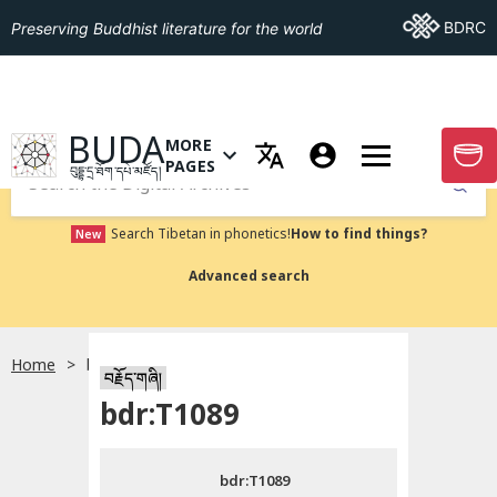
Go To BDRC
BDRC
Preserving Buddhist literature for the world
GO TO HOMEPAGE
BUDA
MORE
GO T
OPEN MENU OF MORE PAGES
PAGES
བུདྡྷ་དྲ་ཐོག་དཔེ་མཛོད།
Submit
Search Tibetan in phonetics!
How to find things?
New
Advanced search
Home
bdr:T1089
སྐད་ཡིག་འདེམ།
བརྗོད་གཞི།
bdr:T1089
བོད་ཡིག
bdr:T1089