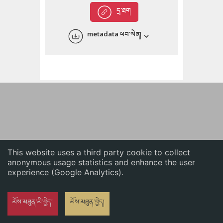
English
དྲ་ཐག
中文
metadata ཕབ་ལེན།
ភាសាខ្មែរ
This website uses a third party cookie to collect
anonymous usage statistics and enhance the user
experience (Google Analytics).
མོས་མཐུན་མི་བྱེད།
མོས་མཐུན་བྱེད།