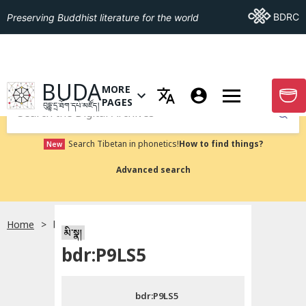
Go To BDRC
BDRC
Preserving Buddhist literature for the world
GO TO HOMEPAGE
BUDA
MORE
GO T
OPEN MENU OF MORE PAGES
PAGES
བུདྡྷ་དྲ་ཐོག་དཔེ་མཛོད།
Submit
Search Tibetan in phonetics!
How to find things?
New
Advanced search
Home
bdr:P9LS5
སྐད་ཡིག་འདེམ།
མི་སྣ།
bdr:P9LS5
བོད་ཡིག
bdr:P9LS5