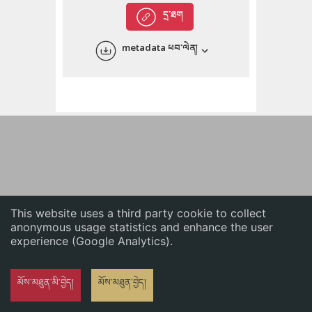
English
དྲ་ཐག
中文
metadata ཕབ་ལེན།
ភាសាខ្មែរ
This website uses a third party cookie to collect
anonymous usage statistics and enhance the user
experience (Google Analytics).
མོས་མཐུན་མི་བྱེད།
མོས་མཐུན་བྱེད།