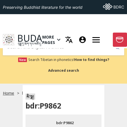
Go To BDRC
BDRC
Preserving Buddhist literature for the world
GO TO HOMEPAGE
BUDA
MORE
GO T
OPEN MENU OF MORE PAGES
PAGES
བུདྡྷ་དྲ་ཐོག་དཔེ་མཛོད།
Submit
Search Tibetan in phonetics!
How to find things?
New
Advanced search
Home
bdr:P9862
སྐད་ཡིག་འདེམ།
མི་སྣ།
bdr:P9862
བོད་ཡིག
bdr:P9862