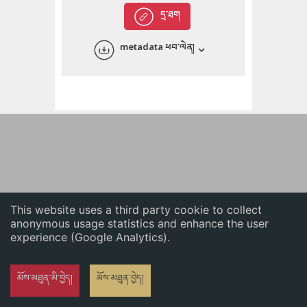
English
དྲ་ཐག
中文
metadata ཕབ་ལེན།
ភាសាខ្មែរ
This website uses a third party cookie to collect
anonymous usage statistics and enhance the user
experience (Google Analytics).
མོས་མཐུན་མི་བྱེད།
མོས་མཐུན་བྱེད།