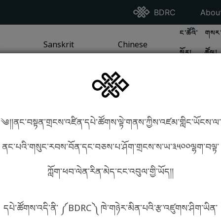
Go To BDRC Homepag
Go T
BDRC
Abou
GO TO BDR
GO 
ང་ཚོའི་
གསར་
A
LI / SEA TRADITION
PAGE
GO TO
Sanskrit
SANSKRIT TRADITION
PAGE
GO TO
Chinese
CHINESE TRADITION
PAGE
སྐོར།
ཚོལ།
Tradition
Tradition
༄།།ནང་བསྟན་གྲངས་འཛིན་དཔེ་ཚོགས་ལྟེ་གནས་ཀྱིས་འཛམ་གླིང་ཡོངས་ལ་
in phonetics!
How to find things?
ནང་པའི་གསུང་རབས་བོན་དང་བཅས་པ་ཤོག་གྲངས་ས་ཡ་༣༥༠༠ལྷག་བལྟ་
ཀློག་ཕབ་ལེན་རིན་མེད་ངང་འབུལ་གྱི་ཡོད།།
སྐད་ཡིག་འདེམ།
དཔེ་ཚོགས་འདི་ནི་ ༼BDRC༽ ཁེ་གཉེར་མིན་པའི་རྩ་འཛུགས་ཤིག་ཡིན་