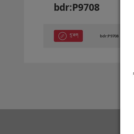
bdr:P9708
དྲ་ཐག
bdr:P9708