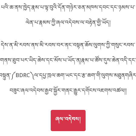
པའི་ཆ་ནས་ཁྱེད་རྣམ་པ་ལྟ་བུའི་དོན་གཉེར་ཅན་མཁས་དབང་དང་ཉམས་པ་
བོད་ཡིག
English
ལེན་པ་རྣམས་ཀྱི་ཞལ་འདེབས་ལ་བརྟེན་གྱི་ཡོད།
metadata ཕབ་ལེན།
中文
དེས་ན་མི་རབས་ནས་མི་རབས་བར་ནང་བསྟན་ཆོས་ལུགས་ཀྱི་གསུང་རབས་
ភាសាខ្មែរ
གནས་ཐུབ་པར་ཡིད་ཆེས་དང་མོས་པ་ཡོད་ན།རྣམ་པ་ཚོས་དུས་ཆེན་འདི་དང
བསྟུན་༼BDRC༽ལ་དཔྱ་ཁྲལ་ཆག་ཡང་དང་རྩ་ཆག་གི་ལུགས་མཐུནགཞིར
བཟུང་ཞལ་འདེབས་རྒྱབ་སྐྱོར་གནང་རྒྱུར་དགོངས་འཇགས་འཚལ།།
GO TO
ཞལ་འདེབས།
ཞལ་འདེབས།