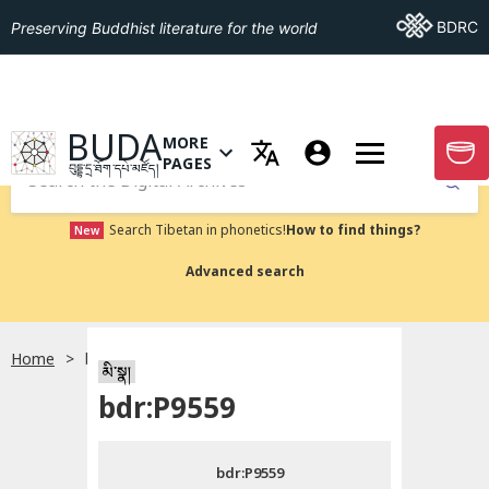
Go To BDRC
BDRC
Preserving Buddhist literature for the world
GO TO HOMEPAGE
BUDA
MORE
GO T
OPEN MENU OF MORE PAGES
PAGES
བུདྡྷ་དྲ་ཐོག་དཔེ་མཛོད།
Submit
Search Tibetan in phonetics!
How to find things?
New
Advanced search
Home
bdr:P9559
སྐད་ཡིག་འདེམ།
མི་སྣ།
bdr:P9559
བོད་ཡིག
bdr:P9559