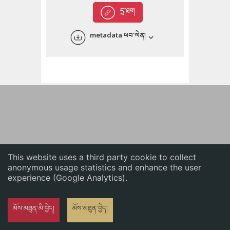
English
དྲ་ཐག
中文
metadata ཕབ་ལེན།
ភាសាខ្មែរ
This website uses a third party cookie to collect
anonymous usage statistics and enhance the user
experience (Google Analytics).
མོས་མཐུན་མི་བྱེད།
མོས་མཐུན་བྱེད།