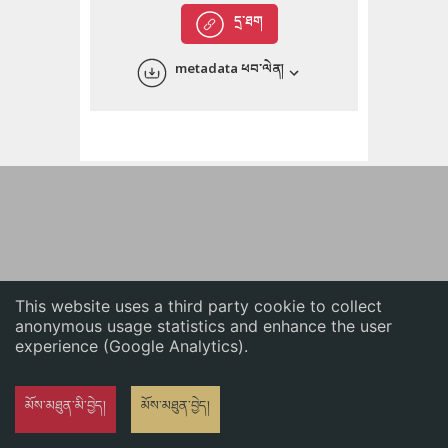
English
དྲ་ཐག
中文
metadata ཕབ་ལེན།
ភាសាខ្មែរ
This website uses a third party cookie to collect
anonymous usage statistics and enhance the user
experience (Google Analytics).
མོས་མཐུན་མི་བྱེད།
མོས་མཐུན་བྱེད།