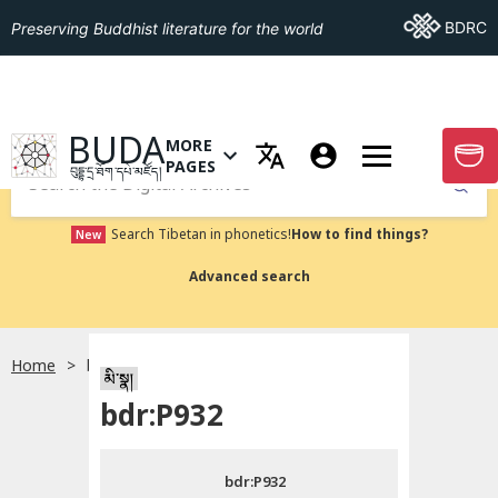
Go To BDRC
BDRC
Preserving Buddhist literature for the world
GO TO HOMEPAGE
BUDA
MORE
GO T
OPEN MENU OF MORE PAGES
PAGES
བུདྡྷ་དྲ་ཐོག་དཔེ་མཛོད།
Submit
Search Tibetan in phonetics!
How to find things?
New
Advanced search
Home
bdr:P932
སྐད་ཡིག་འདེམ།
མི་སྣ།
bdr:P932
བོད་ཡིག
bdr:P932