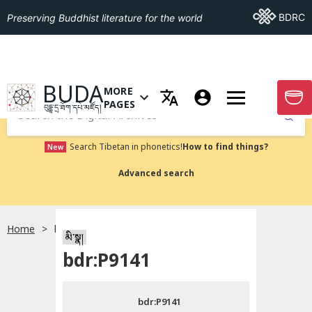
Go To BDRC
BDRC
Preserving Buddhist literature for the world
GO TO HOMEPAGE
BUDA
MORE
GO T
OPEN MENU OF MORE PAGES
PAGES
བུདྡྷ་དྲ་ཐོག་དཔེ་མཛོད།
Submit
Search Tibetan in phonetics!
How to find things?
New
Advanced search
Home
bdr:P9141
སྐད་ཡིག་འདེམ།
མི་སྣ།
bdr:P9141
བོད་ཡིག
bdr:P9141