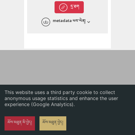
English
དྲ་ཐག
中文
metadata ཕབ་ལེན།
ភាសាខ្មែរ
This website uses a third party cookie to collect
anonymous usage statistics and enhance the user
experience (Google Analytics).
མོས་མཐུན་མི་བྱེད།
མོས་མཐུན་བྱེད།