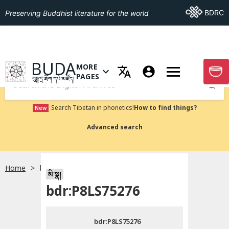
Go To BDRC
BDRC
Preserving Buddhist literature for the world
GO TO HOMEPAGE
BUDA
MORE
GO T
OPEN MENU OF MORE PAGES
PAGES
བུདྡྷ་དྲ་ཐོག་དཔེ་མཛོད།
Submit
Search Tibetan in phonetics!
How to find things?
New
Advanced search
Home
bdr:P8LS75276
སྐད་ཡིག་འདེམ།
མི་སྣ།
bdr:P8LS75276
བོད་ཡིག
bdr:P8LS75276