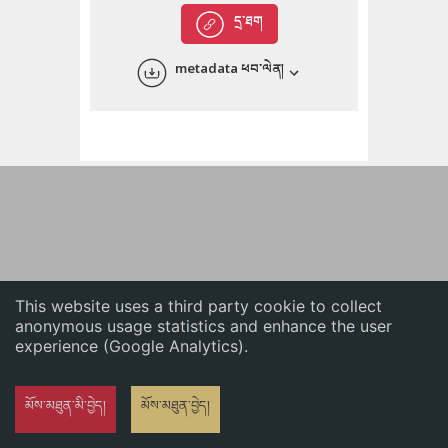
English
དྲ་ཐག
中文
metadata ཕབ་ལེན།
ភាសាខ្មែរ
This website uses a third party cookie to collect
anonymous usage statistics and enhance the user
experience (Google Analytics).
མོས་མཐུན་མི་བྱེད།
མོས་མཐུན་བྱེད།