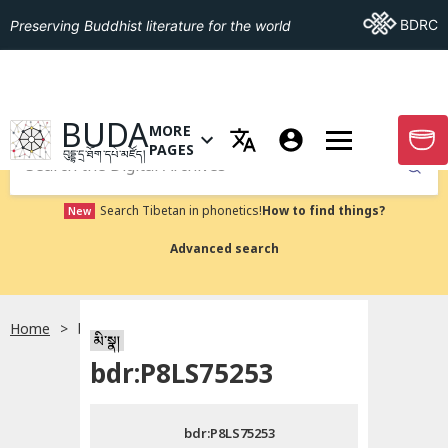
Go To BDRC
BDRC
Preserving Buddhist literature for the world
GO TO HOMEPAGE
BUDA
MORE
GO T
OPEN MENU OF MORE PAGES
PAGES
བུདྡྷ་དྲ་ཐོག་དཔེ་མཛོད།
Submit
Search Tibetan in phonetics!
How to find things?
New
Advanced search
Home
bdr:P8LS75253
སྐད་ཡིག་འདེམ།
མི་སྣ།
bdr:P8LS75253
བོད་ཡིག
bdr:P8LS75253