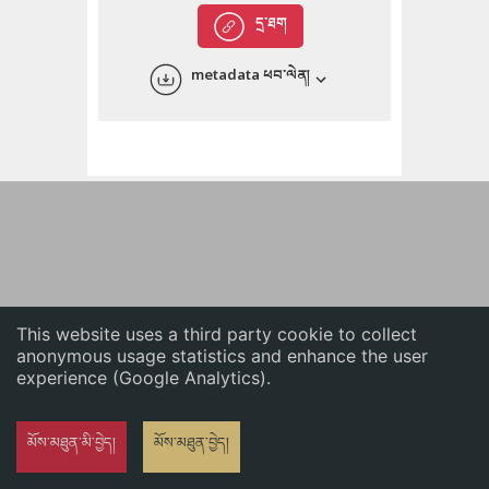
English
དྲ་ཐག
中文
metadata ཕབ་ལེན།
ភាសាខ្មែរ
This website uses a third party cookie to collect
anonymous usage statistics and enhance the user
experience (Google Analytics).
མོས་མཐུན་མི་བྱེད།
མོས་མཐུན་བྱེད།