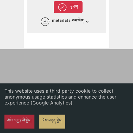
English
དྲ་ཐག
中文
metadata ཕབ་ལེན།
ភាសាខ្មែរ
This website uses a third party cookie to collect
anonymous usage statistics and enhance the user
experience (Google Analytics).
མོས་མཐུན་མི་བྱེད།
མོས་མཐུན་བྱེད།