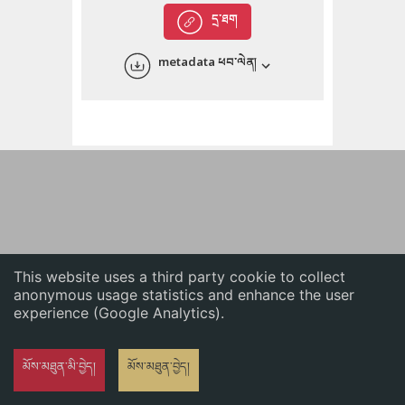
English
དྲ་ཐག
中文
metadata ཕབ་ལེན།
ភាសាខ្មែរ
This website uses a third party cookie to collect
anonymous usage statistics and enhance the user
experience (Google Analytics).
མོས་མཐུན་མི་བྱེད།
མོས་མཐུན་བྱེད།