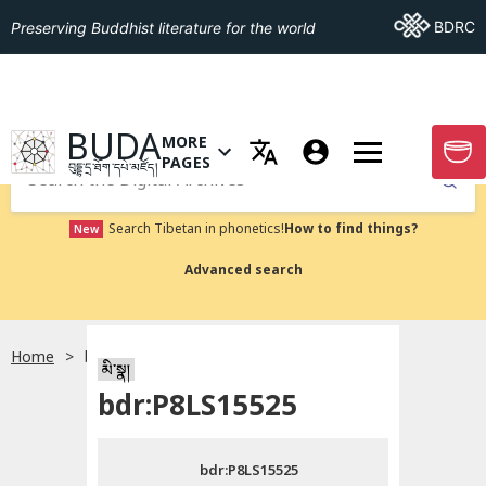
Go To BDRC
BDRC
Preserving Buddhist literature for the world
GO TO HOMEPAGE
BUDA
MORE
GO T
OPEN MENU OF MORE PAGES
PAGES
བུདྡྷ་དྲ་ཐོག་དཔེ་མཛོད།
Submit
Search Tibetan in phonetics!
How to find things?
New
Advanced search
Home
bdr:P8LS15525
སྐད་ཡིག་འདེམ།
མི་སྣ།
bdr:P8LS15525
བོད་ཡིག
bdr:P8LS15525