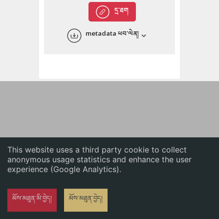
English
དྲ་ཐག
中文
metadata ཕབ་ལེན།
ភាសាខ្មែរ
This website uses a third party cookie to collect
anonymous usage statistics and enhance the user
experience (Google Analytics).
མོས་མཐུན་མི་བྱེད།
མོས་མཐུན་བྱེད།