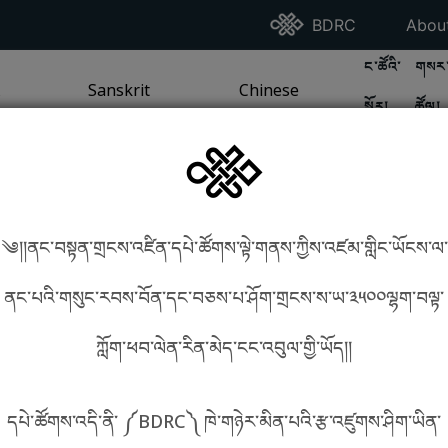
Go To BDRC Homepag
Go T
BDRC
Abou
GO TO BDR
GO 
ང་ཚོའི་
གསར་
A
LI / SEA TRADITION
PAGE
GO TO
Sanskrit
SANSKRIT TRADITION
PAGE
GO TO
Chinese
CHINESE TRADITION
PAGE
སྐོར།
ཚོལ།
Tradition
Tradition
༄།།ནང་བསྟན་གྲངས་འཛིན་དཔེ་ཚོགས་ལྟེ་གནས་ཀྱིས་འཛམ་གླིང་ཡོངས་ལ་
in phonetics!
How to find things?
ནང་པའི་གསུང་རབས་བོན་དང་བཅས་པ་ཤོག་གྲངས་ས་ཡ་༣༥༠༠ལྷག་བལྟ་
ཀློག་ཕབ་ལེན་རིན་མེད་ངང་འབུལ་གྱི་ཡོད།།
སྐད་ཡིག་འདེམ།
དཔེ་ཚོགས་འདི་ནི་ ༼BDRC༽ ཁེ་གཉེར་མིན་པའི་རྩ་འཛུགས་ཤིག་ཡིན་