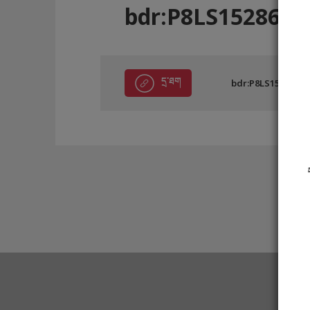
bdr:P8LS15286
དྲ་ཐག
bdr:P8LS15286