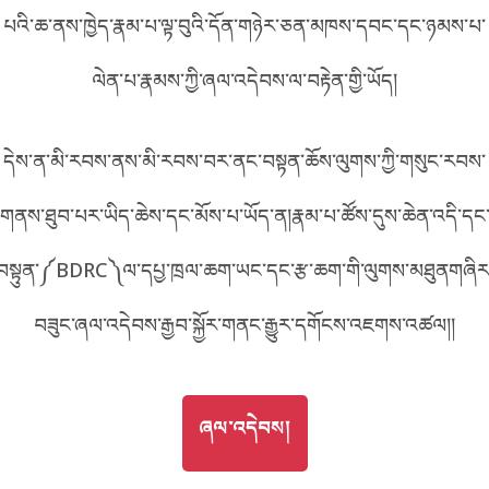
པའི་ཆ་ནས་ཁྱེད་རྣམ་པ་ལྟ་བུའི་དོན་གཉེར་ཅན་མཁས་དབང་དང་ཉམས་པ་
བོད་ཡིག
English
ལེན་པ་རྣམས་ཀྱི་ཞལ་འདེབས་ལ་བརྟེན་གྱི་ཡོད།
metadata ཕབ་ལེན།
中文
དེས་ན་མི་རབས་ནས་མི་རབས་བར་ནང་བསྟན་ཆོས་ལུགས་ཀྱི་གསུང་རབས་
ភាសាខ្មែរ
གནས་ཐུབ་པར་ཡིད་ཆེས་དང་མོས་པ་ཡོད་ན།རྣམ་པ་ཚོས་དུས་ཆེན་འདི་དང
བསྟུན་༼BDRC༽ལ་དཔྱ་ཁྲལ་ཆག་ཡང་དང་རྩ་ཆག་གི་ལུགས་མཐུནགཞིར
བཟུང་ཞལ་འདེབས་རྒྱབ་སྐྱོར་གནང་རྒྱུར་དགོངས་འཇགས་འཚལ།།
GO TO
ཞལ་འདེབས།
ཞལ་འདེབས།