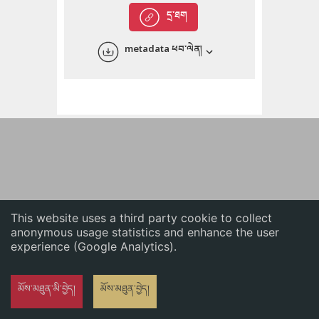
English
དྲ་ཐག
中文
metadata ཕབ་ལེན།
ភាសាខ្មែរ
This website uses a third party cookie to collect
anonymous usage statistics and enhance the user
experience (Google Analytics).
མོས་མཐུན་མི་བྱེད།
མོས་མཐུན་བྱེད།