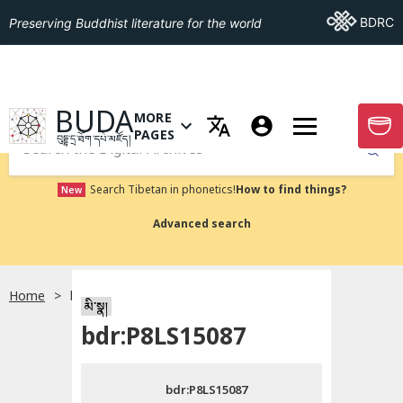
Go To BDRC
BDRC
Preserving Buddhist literature for the world
GO TO HOMEPAGE
BUDA
MORE
GO T
OPEN MENU OF MORE PAGES
PAGES
བུདྡྷ་དྲ་ཐོག་དཔེ་མཛོད།
Submit
Search Tibetan in phonetics!
How to find things?
New
Advanced search
Home
bdr:P8LS15087
སྐད་ཡིག་འདེམ།
མི་སྣ།
bdr:P8LS15087
བོད་ཡིག
bdr:P8LS15087