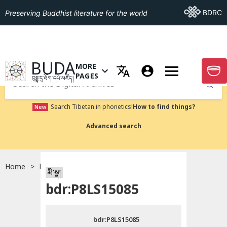
Go To BDRC
BDRC
Preserving Buddhist literature for the world
GO TO HOMEPAGE
BUDA
MORE
GO T
OPEN MENU OF MORE PAGES
PAGES
བུདྡྷ་དྲ་ཐོག་དཔེ་མཛོད།
Submit
Search Tibetan in phonetics!
How to find things?
New
Advanced search
Home
bdr:P8LS15085
སྐད་ཡིག་འདེམ།
མི་སྣ།
bdr:P8LS15085
བོད་ཡིག
bdr:P8LS15085