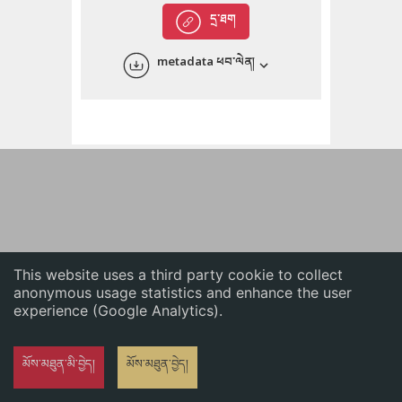
English
དྲ་ཐག
中文
metadata ཕབ་ལེན།
ភាសាខ្មែរ
This website uses a third party cookie to collect
anonymous usage statistics and enhance the user
experience (Google Analytics).
མོས་མཐུན་མི་བྱེད།
མོས་མཐུན་བྱེད།