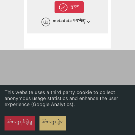
English
དྲ་ཐག
中文
metadata ཕབ་ལེན།
ភាសាខ្មែរ
This website uses a third party cookie to collect
anonymous usage statistics and enhance the user
experience (Google Analytics).
མོས་མཐུན་མི་བྱེད།
མོས་མཐུན་བྱེད།