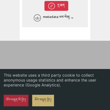
English
དྲ་ཐག
中文
metadata ཕབ་ལེན།
ភាសាខ្មែរ
This website uses a third party cookie to collect
anonymous usage statistics and enhance the user
experience (Google Analytics).
མོས་མཐུན་མི་བྱེད།
མོས་མཐུན་བྱེད།