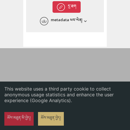
English
དྲ་ཐག
中文
metadata ཕབ་ལེན།
ភាសាខ្មែរ
This website uses a third party cookie to collect
anonymous usage statistics and enhance the user
experience (Google Analytics).
མོས་མཐུན་མི་བྱེད།
མོས་མཐུན་བྱེད།