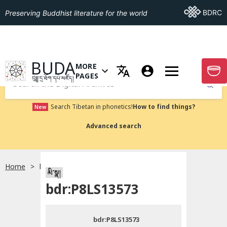
Go To BDRC
BDRC
Preserving Buddhist literature for the world
GO TO HOMEPAGE
BUDA
MORE
GO T
OPEN MENU OF MORE PAGES
PAGES
བུདྡྷ་དྲ་ཐོག་དཔེ་མཛོད།
Submit
Search Tibetan in phonetics!
How to find things?
New
Advanced search
Home
bdr:P8LS13573
སྐད་ཡིག་འདེམ།
མི་སྣ།
bdr:P8LS13573
བོད་ཡིག
bdr:P8LS13573