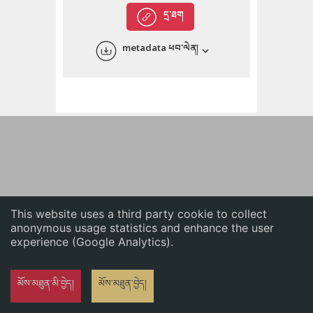
English
དྲ་ཐག
中文
metadata ཕབ་ལེན།
ភាសាខ្មែរ
This website uses a third party cookie to collect
anonymous usage statistics and enhance the user
experience (Google Analytics).
མོས་མཐུན་མི་བྱེད།
མོས་མཐུན་བྱེད།