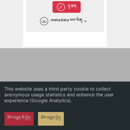
English
དྲ་ཐག
中文
metadata ཕབ་ལེན།
ភាសាខ្មែរ
This website uses a third party cookie to collect
anonymous usage statistics and enhance the user
experience (Google Analytics).
མོས་མཐུན་མི་བྱེད།
མོས་མཐུན་བྱེད།