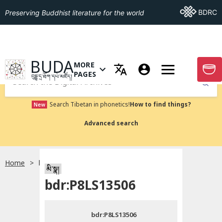
Go To BDRC
BDRC
Preserving Buddhist literature for the world
GO TO HOMEPAGE
BUDA
MORE
GO T
OPEN MENU OF MORE PAGES
PAGES
བུདྡྷ་དྲ་ཐོག་དཔེ་མཛོད།
Submit
Search Tibetan in phonetics!
How to find things?
New
Advanced search
Home
bdr:P8LS13506
སྐད་ཡིག་འདེམ།
མི་སྣ།
bdr:P8LS13506
བོད་ཡིག
bdr:P8LS13506