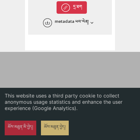
English
དྲ་ཐག
中文
metadata ཕབ་ལེན།
ភាសាខ្មែរ
This website uses a third party cookie to collect
anonymous usage statistics and enhance the user
experience (Google Analytics).
མོས་མཐུན་མི་བྱེད།
མོས་མཐུན་བྱེད།