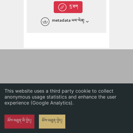
English
དྲ་ཐག
中文
metadata ཕབ་ལེན།
ភាសាខ្មែរ
This website uses a third party cookie to collect
anonymous usage statistics and enhance the user
experience (Google Analytics).
མོས་མཐུན་མི་བྱེད།
མོས་མཐུན་བྱེད།