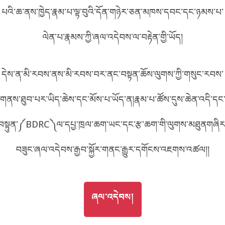
པའི་ཆ་ནས་ཁྱེད་རྣམ་པ་ལྟ་བུའི་དོན་གཉེར་ཅན་མཁས་དབང་དང་ཉམས་པ་
བོད་ཡིག
English
ལེན་པ་རྣམས་ཀྱི་ཞལ་འདེབས་ལ་བརྟེན་གྱི་ཡོད།
metadata ཕབ་ལེན།
中文
དེས་ན་མི་རབས་ནས་མི་རབས་བར་ནང་བསྟན་ཆོས་ལུགས་ཀྱི་གསུང་རབས་
ភាសាខ្មែរ
གནས་ཐུབ་པར་ཡིད་ཆེས་དང་མོས་པ་ཡོད་ན།རྣམ་པ་ཚོས་དུས་ཆེན་འདི་དང
བསྟུན་༼BDRC༽ལ་དཔྱ་ཁྲལ་ཆག་ཡང་དང་རྩ་ཆག་གི་ལུགས་མཐུནགཞིར
བཟུང་ཞལ་འདེབས་རྒྱབ་སྐྱོར་གནང་རྒྱུར་དགོངས་འཇགས་འཚལ།།
GO TO
ཞལ་འདེབས།
ཞལ་འདེབས།