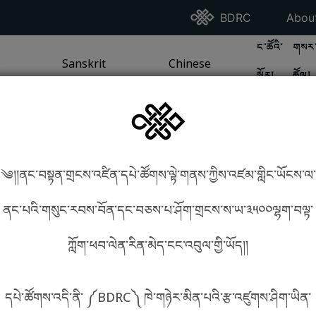
Go To BDRC Homepag
Go T
BDRC
Abou
GO TO BDR
GO 
ང་ཚོའི་
གསར་
A
LI / SEA TRADITION
PAGE
GO TO
Sanskrit
SANSKRIT TRADITION
PAGE
GO TO
Chinese
CHINESE TRADITION
PAGE
སྐོར།
ཚོལ།
Tradition
Tradition
༄།།ནང་བསྟན་གྲངས་འཛིན་དཔེ་ཚོགས་ལྟེ་གནས་ཀྱིས་འཛམ་གླིང་ཡོངས་ལ་
in phonetics!
How to find things?
ནང་པའི་གསུང་རབས་བོན་དང་བཅས་པ་ཤོག་གྲངས་ས་ཡ་༣༥༠༠ལྷག་བལྟ་
ཀློག་ཕབ་ལེན་རིན་མེད་ངང་འབུལ་གྱི་ཡོད།།
སྐད་ཡིག་འདེམ།
དཔེ་ཚོགས་འདི་ནི་ ༼BDRC༽ ཁེ་གཉེར་མིན་པའི་རྩ་འཛུགས་ཤིག་ཡིན་