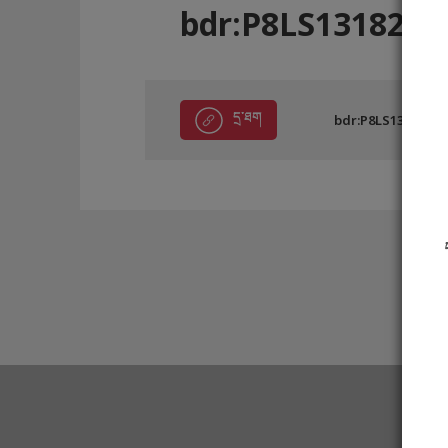
bdr:P8LS13182
དྲ་ཐག
bdr:P8LS13182