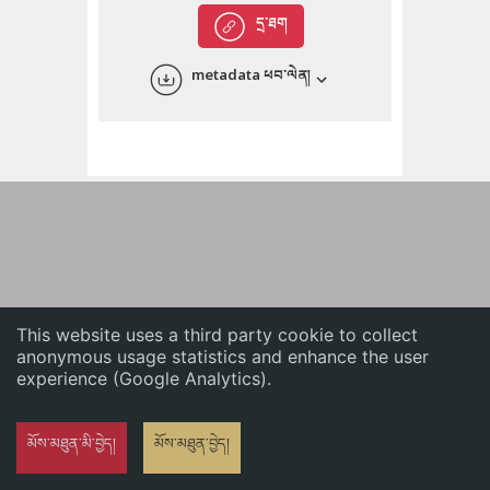
English
དྲ་ཐག
中文
metadata ཕབ་ལེན།
ភាសាខ្មែរ
This website uses a third party cookie to collect
anonymous usage statistics and enhance the user
experience (Google Analytics).
མོས་མཐུན་མི་བྱེད།
མོས་མཐུན་བྱེད།