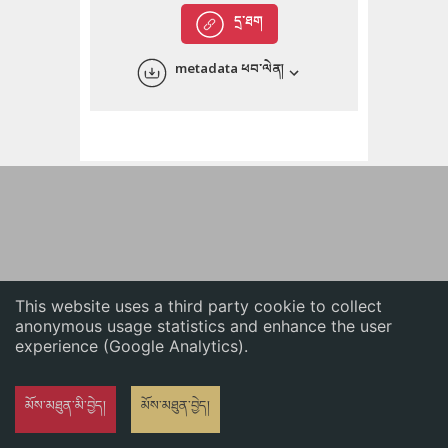
English
དྲ་ཐག
中文
metadata ཕབ་ལེན།
ភាសាខ្មែរ
This website uses a third party cookie to collect
anonymous usage statistics and enhance the user
experience (Google Analytics).
མོས་མཐུན་མི་བྱེད།
མོས་མཐུན་བྱེད།