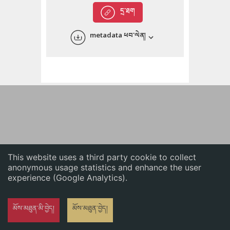
English
དྲ་ཐག
中文
metadata ཕབ་ལེན།
ភាសាខ្មែរ
This website uses a third party cookie to collect
anonymous usage statistics and enhance the user
experience (Google Analytics).
མོས་མཐུན་མི་བྱེད།
མོས་མཐུན་བྱེད།