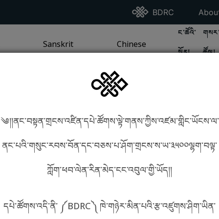
Go To BDRC Homepag
Go T
BDRC
Abou
GO TO BDR
GO 
ང་ཚོའི་
གསར་
A
LI / SEA TRADITION
PAGE
GO TO
Sanskrit
SANSKRIT TRADITION
PAGE
GO TO
Chinese
CHINESE TRADITION
PAGE
སྐོར།
ཚོལ།
Tradition
Tradition
༄།།ནང་བསྟན་གྲངས་འཛིན་དཔེ་ཚོགས་ལྟེ་གནས་ཀྱིས་འཛམ་གླིང་ཡོངས་ལ་
in phonetics!
How to find things?
ནང་པའི་གསུང་རབས་བོན་དང་བཅས་པ་ཤོག་གྲངས་ས་ཡ་༣༥༠༠ལྷག་བལྟ་
ཀློག་ཕབ་ལེན་རིན་མེད་ངང་འབུལ་གྱི་ཡོད།།
སྐད་ཡིག་འདེམ།
དཔེ་ཚོགས་འདི་ནི་ ༼BDRC༽ ཁེ་གཉེར་མིན་པའི་རྩ་འཛུགས་ཤིག་ཡིན་