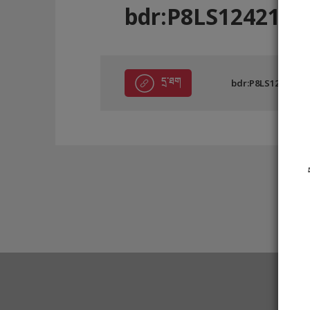
bdr:P8LS12421
དྲ་ཐག
bdr:P8LS12421