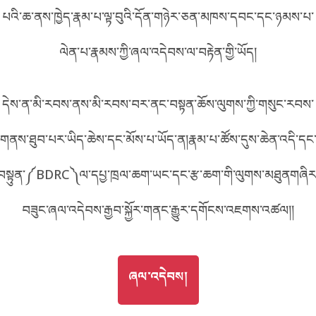
པའི་ཆ་ནས་ཁྱེད་རྣམ་པ་ལྟ་བུའི་དོན་གཉེར་ཅན་མཁས་དབང་དང་ཉམས་པ་
བོད་ཡིག
English
ལེན་པ་རྣམས་ཀྱི་ཞལ་འདེབས་ལ་བརྟེན་གྱི་ཡོད།
metadata ཕབ་ལེན།
中文
དེས་ན་མི་རབས་ནས་མི་རབས་བར་ནང་བསྟན་ཆོས་ལུགས་ཀྱི་གསུང་རབས་
ភាសាខ្មែរ
གནས་ཐུབ་པར་ཡིད་ཆེས་དང་མོས་པ་ཡོད་ན།རྣམ་པ་ཚོས་དུས་ཆེན་འདི་དང
བསྟུན་༼BDRC༽ལ་དཔྱ་ཁྲལ་ཆག་ཡང་དང་རྩ་ཆག་གི་ལུགས་མཐུནགཞིར
བཟུང་ཞལ་འདེབས་རྒྱབ་སྐྱོར་གནང་རྒྱུར་དགོངས་འཇགས་འཚལ།།
GO TO
ཞལ་འདེབས།
ཞལ་འདེབས།