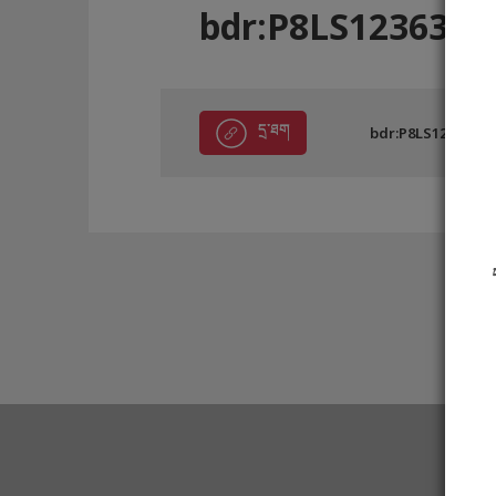
bdr:P8LS12363
དྲ་ཐག
bdr:P8LS12363