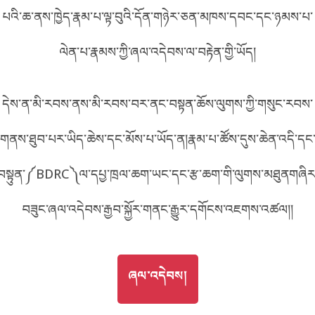
པའི་ཆ་ནས་ཁྱེད་རྣམ་པ་ལྟ་བུའི་དོན་གཉེར་ཅན་མཁས་དབང་དང་ཉམས་པ་
བོད་ཡིག
English
ལེན་པ་རྣམས་ཀྱི་ཞལ་འདེབས་ལ་བརྟེན་གྱི་ཡོད།
metadata ཕབ་ལེན།
中文
དེས་ན་མི་རབས་ནས་མི་རབས་བར་ནང་བསྟན་ཆོས་ལུགས་ཀྱི་གསུང་རབས་
ភាសាខ្មែរ
གནས་ཐུབ་པར་ཡིད་ཆེས་དང་མོས་པ་ཡོད་ན།རྣམ་པ་ཚོས་དུས་ཆེན་འདི་དང
བསྟུན་༼BDRC༽ལ་དཔྱ་ཁྲལ་ཆག་ཡང་དང་རྩ་ཆག་གི་ལུགས་མཐུནགཞིར
བཟུང་ཞལ་འདེབས་རྒྱབ་སྐྱོར་གནང་རྒྱུར་དགོངས་འཇགས་འཚལ།།
GO TO
ཞལ་འདེབས།
ཞལ་འདེབས།