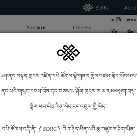
Go To BDRC Homepag
Go T
BDRC
Abou
GO TO BDR
GO 
ང་ཚོའི་
གསར་
A
LI / SEA TRADITION
PAGE
GO TO
Sanskrit
SANSKRIT TRADITION
PAGE
GO TO
Chinese
CHINESE TRADITION
PAGE
སྐོར།
ཚོལ།
Tradition
Tradition
༄།།ནང་བསྟན་གྲངས་འཛིན་དཔེ་ཚོགས་ལྟེ་གནས་ཀྱིས་འཛམ་གླིང་ཡོངས་ལ་
in phonetics!
How to find things?
ནང་པའི་གསུང་རབས་བོན་དང་བཅས་པ་ཤོག་གྲངས་ས་ཡ་༣༥༠༠ལྷག་བལྟ་
ཀློག་ཕབ་ལེན་རིན་མེད་ངང་འབུལ་གྱི་ཡོད།།
སྐད་ཡིག་འདེམ།
དཔེ་ཚོགས་འདི་ནི་ ༼BDRC༽ ཁེ་གཉེར་མིན་པའི་རྩ་འཛུགས་ཤིག་ཡིན་