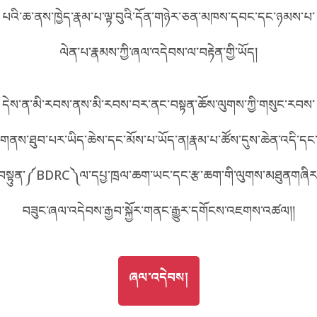
པའི་ཆ་ནས་ཁྱེད་རྣམ་པ་ལྟ་བུའི་དོན་གཉེར་ཅན་མཁས་དབང་དང་ཉམས་པ་
བོད་ཡིག
English
ལེན་པ་རྣམས་ཀྱི་ཞལ་འདེབས་ལ་བརྟེན་གྱི་ཡོད།
metadata ཕབ་ལེན།
中文
དེས་ན་མི་རབས་ནས་མི་རབས་བར་ནང་བསྟན་ཆོས་ལུགས་ཀྱི་གསུང་རབས་
ភាសាខ្មែរ
གནས་ཐུབ་པར་ཡིད་ཆེས་དང་མོས་པ་ཡོད་ན།རྣམ་པ་ཚོས་དུས་ཆེན་འདི་དང
བསྟུན་༼BDRC༽ལ་དཔྱ་ཁྲལ་ཆག་ཡང་དང་རྩ་ཆག་གི་ལུགས་མཐུནགཞིར
བཟུང་ཞལ་འདེབས་རྒྱབ་སྐྱོར་གནང་རྒྱུར་དགོངས་འཇགས་འཚལ།།
GO TO
ཞལ་འདེབས།
ཞལ་འདེབས།