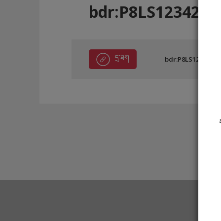
bdr:P8LS12342
དྲ་ཐག
bdr:P8LS12342