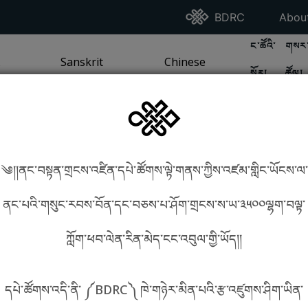
Go To BDRC Homepag
Go T
BDRC
Abou
GO TO BDR
GO 
ང་ཚོའི་
གསར་
A
LI / SEA TRADITION
PAGE
GO TO
Sanskrit
SANSKRIT TRADITION
PAGE
GO TO
Chinese
CHINESE TRADITION
PAGE
སྐོར།
ཚོལ།
Tradition
Tradition
༄།།ནང་བསྟན་གྲངས་འཛིན་དཔེ་ཚོགས་ལྟེ་གནས་ཀྱིས་འཛམ་གླིང་ཡོངས་ལ་
in phonetics!
How to find things?
ནང་པའི་གསུང་རབས་བོན་དང་བཅས་པ་ཤོག་གྲངས་ས་ཡ་༣༥༠༠ལྷག་བལྟ་
ཀློག་ཕབ་ལེན་རིན་མེད་ངང་འབུལ་གྱི་ཡོད།།
སྐད་ཡིག་འདེམ།
དཔེ་ཚོགས་འདི་ནི་ ༼BDRC༽ ཁེ་གཉེར་མིན་པའི་རྩ་འཛུགས་ཤིག་ཡིན་