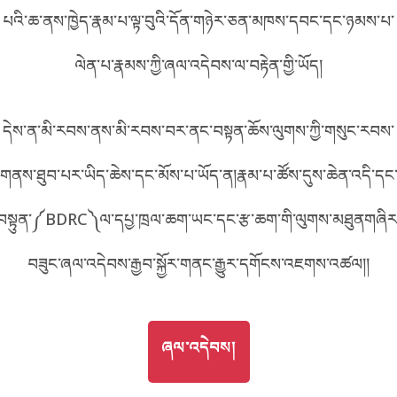
པའི་ཆ་ནས་ཁྱེད་རྣམ་པ་ལྟ་བུའི་དོན་གཉེར་ཅན་མཁས་དབང་དང་ཉམས་པ་
བོད་ཡིག
English
ལེན་པ་རྣམས་ཀྱི་ཞལ་འདེབས་ལ་བརྟེན་གྱི་ཡོད།
metadata ཕབ་ལེན།
中文
དེས་ན་མི་རབས་ནས་མི་རབས་བར་ནང་བསྟན་ཆོས་ལུགས་ཀྱི་གསུང་རབས་
ភាសាខ្មែរ
གནས་ཐུབ་པར་ཡིད་ཆེས་དང་མོས་པ་ཡོད་ན།རྣམ་པ་ཚོས་དུས་ཆེན་འདི་དང
བསྟུན་༼BDRC༽ལ་དཔྱ་ཁྲལ་ཆག་ཡང་དང་རྩ་ཆག་གི་ལུགས་མཐུནགཞིར
བཟུང་ཞལ་འདེབས་རྒྱབ་སྐྱོར་གནང་རྒྱུར་དགོངས་འཇགས་འཚལ།།
GO TO
ཞལ་འདེབས།
ཞལ་འདེབས།