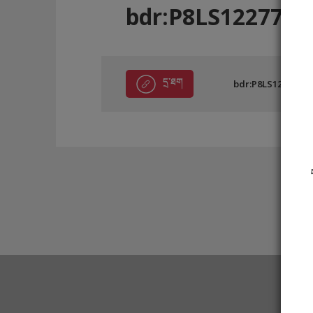
bdr:P8LS12277
དྲ་ཐག
bdr:P8LS12277