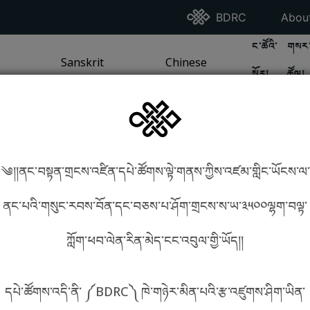
Go To BDRC Homepag
Go T
BDRC
Abou
GO TO BDR
GO 
ང་ཚོའི་
གསར་
A
LI / SEA TRADITION
PAGE
GO TO
Sanskrit
SANSKRIT TRADITION
PAGE
GO TO
Chinese
CHINESE TRADITION
PAGE
སྐོར།
ཚོལ།
Tradition
Tradition
༄།།ནང་བསྟན་གྲངས་འཛིན་དཔེ་ཚོགས་ལྟེ་གནས་ཀྱིས་འཛམ་གླིང་ཡོངས་ལ་
in phonetics!
How to find things?
ནང་པའི་གསུང་རབས་བོན་དང་བཅས་པ་ཤོག་གྲངས་ས་ཡ་༣༥༠༠ལྷག་བལྟ་
ཀློག་ཕབ་ལེན་རིན་མེད་ངང་འབུལ་གྱི་ཡོད།།
སྐད་ཡིག་འདེམ།
དཔེ་ཚོགས་འདི་ནི་ ༼BDRC༽ ཁེ་གཉེར་མིན་པའི་རྩ་འཛུགས་ཤིག་ཡིན་