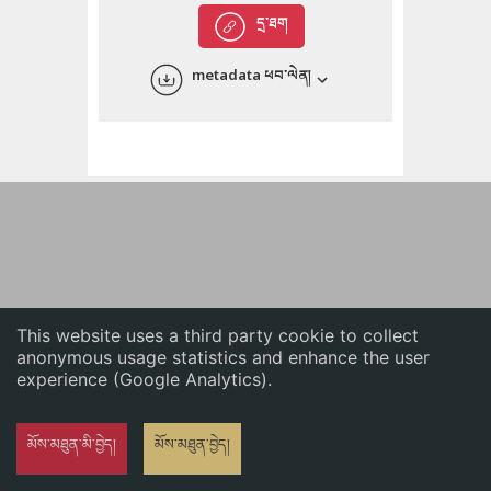
English
དྲ་ཐག
中文
metadata ཕབ་ལེན།
ភាសាខ្មែរ
This website uses a third party cookie to collect
anonymous usage statistics and enhance the user
experience (Google Analytics).
མོས་མཐུན་མི་བྱེད།
མོས་མཐུན་བྱེད།