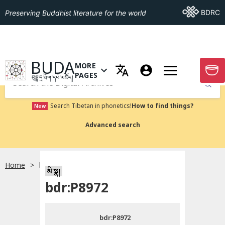
Go To BDRC
BDRC
Preserving Buddhist literature for the world
GO TO HOMEPAGE
BUDA
MORE
GO T
OPEN MENU OF MORE PAGES
PAGES
བུདྡྷ་དྲ་ཐོག་དཔེ་མཛོད།
Submit
Search Tibetan in phonetics!
How to find things?
New
Advanced search
Home
bdr:P8972
སྐད་ཡིག་འདེམ།
མི་སྣ།
bdr:P8972
བོད་ཡིག
bdr:P8972