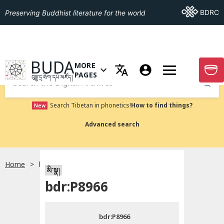
Go To BDRC
BDRC
Preserving Buddhist literature for the world
GO TO HOMEPAGE
BUDA
MORE
GO T
OPEN MENU OF MORE PAGES
PAGES
བུདྡྷ་དྲ་ཐོག་དཔེ་མཛོད།
Submit
Search Tibetan in phonetics!
How to find things?
New
Advanced search
Home
bdr:P8966
སྐད་ཡིག་འདེམ།
མི་སྣ།
bdr:P8966
བོད་ཡིག
bdr:P8966