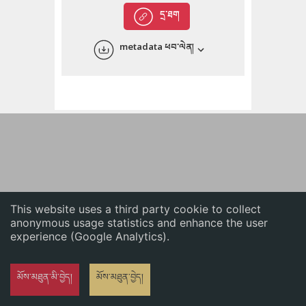
English
དྲ་ཐག
中文
metadata ཕབ་ལེན།
ភាសាខ្មែរ
This website uses a third party cookie to collect
anonymous usage statistics and enhance the user
experience (Google Analytics).
མོས་མཐུན་མི་བྱེད།
མོས་མཐུན་བྱེད།