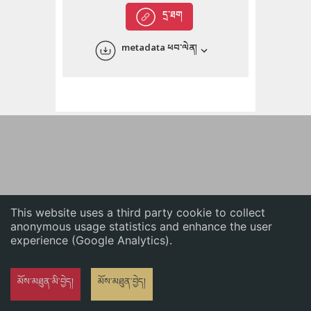
English
དྲ་ཐག
中文
metadata ཕབ་ལེན།
ភាសាខ្មែរ
This website uses a third party cookie to collect
anonymous usage statistics and enhance the user
experience (Google Analytics).
མོས་མཐུན་མི་བྱེད།
མོས་མཐུན་བྱེད།