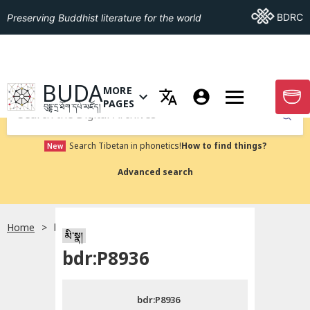
Go To BDRC
BDRC
Preserving Buddhist literature for the world
GO TO HOMEPAGE
BUDA
MORE
GO T
OPEN MENU OF MORE PAGES
PAGES
བུདྡྷ་དྲ་ཐོག་དཔེ་མཛོད།
Submit
Search Tibetan in phonetics!
How to find things?
New
Advanced search
Home
bdr:P8936
སྐད་ཡིག་འདེམ།
མི་སྣ།
bdr:P8936
བོད་ཡིག
bdr:P8936