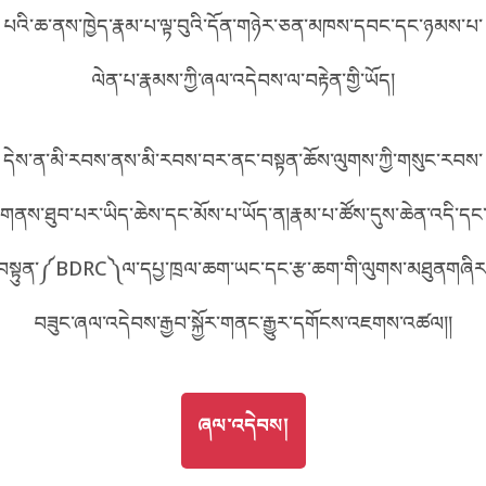
པའི་ཆ་ནས་ཁྱེད་རྣམ་པ་ལྟ་བུའི་དོན་གཉེར་ཅན་མཁས་དབང་དང་ཉམས་པ་
བོད་ཡིག
English
ལེན་པ་རྣམས་ཀྱི་ཞལ་འདེབས་ལ་བརྟེན་གྱི་ཡོད།
metadata ཕབ་ལེན།
中文
དེས་ན་མི་རབས་ནས་མི་རབས་བར་ནང་བསྟན་ཆོས་ལུགས་ཀྱི་གསུང་རབས་
ភាសាខ្មែរ
གནས་ཐུབ་པར་ཡིད་ཆེས་དང་མོས་པ་ཡོད་ན།རྣམ་པ་ཚོས་དུས་ཆེན་འདི་དང
བསྟུན་༼BDRC༽ལ་དཔྱ་ཁྲལ་ཆག་ཡང་དང་རྩ་ཆག་གི་ལུགས་མཐུནགཞིར
བཟུང་ཞལ་འདེབས་རྒྱབ་སྐྱོར་གནང་རྒྱུར་དགོངས་འཇགས་འཚལ།།
GO TO
ཞལ་འདེབས།
ཞལ་འདེབས།