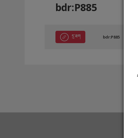
bdr:P885
དྲ་ཐག
bdr:P885