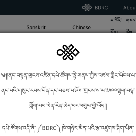
Go To BDRC Homepag
Go T
BDRC
Abou
GO TO BDR
GO 
ང་ཚོའི་
གསར་
A
LI / SEA TRADITION
PAGE
GO TO
Sanskrit
SANSKRIT TRADITION
PAGE
GO TO
Chinese
CHINESE TRADITION
PAGE
སྐོར།
ཚོལ།
Tradition
Tradition
༄།།ནང་བསྟན་གྲངས་འཛིན་དཔེ་ཚོགས་ལྟེ་གནས་ཀྱིས་འཛམ་གླིང་ཡོངས་ལ་
in phonetics!
How to find things?
ནང་པའི་གསུང་རབས་བོན་དང་བཅས་པ་ཤོག་གྲངས་ས་ཡ་༣༥༠༠ལྷག་བལྟ་
ཀློག་ཕབ་ལེན་རིན་མེད་ངང་འབུལ་གྱི་ཡོད།།
སྐད་ཡིག་འདེམ།
དཔེ་ཚོགས་འདི་ནི་ ༼BDRC༽ ཁེ་གཉེར་མིན་པའི་རྩ་འཛུགས་ཤིག་ཡིན་