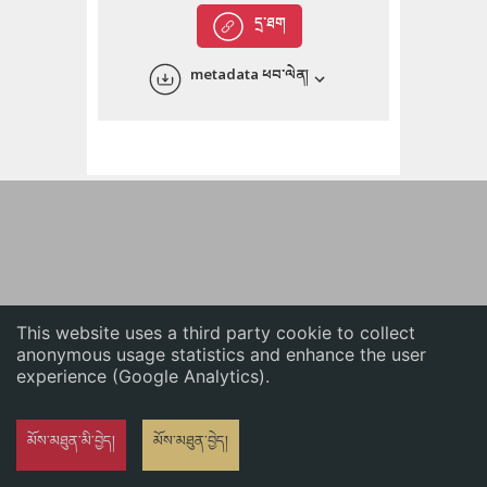
English
དྲ་ཐག
中文
metadata ཕབ་ལེན།
ភាសាខ្មែរ
This website uses a third party cookie to collect
anonymous usage statistics and enhance the user
experience (Google Analytics).
མོས་མཐུན་མི་བྱེད།
མོས་མཐུན་བྱེད།