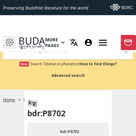
Go To BDRC
BDRC
Preserving Buddhist literature for the world
GO TO HOMEPAGE
BUDA
MORE
GO T
OPEN MENU OF MORE PAGES
PAGES
བུདྡྷ་དྲ་ཐོག་དཔེ་མཛོད།
Submit
Search Tibetan in phonetics!
How to find things?
New
Advanced search
Home
bdr:P8702
སྐད་ཡིག་འདེམ།
མི་སྣ།
bdr:P8702
བོད་ཡིག
bdr:P8702