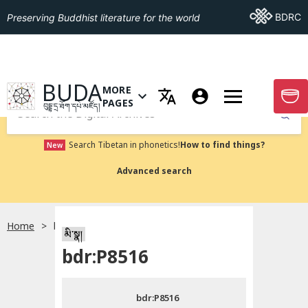
Go To BDRC
BDRC
Preserving Buddhist literature for the world
GO TO HOMEPAGE
BUDA
MORE
GO T
OPEN MENU OF MORE PAGES
PAGES
བུདྡྷ་དྲ་ཐོག་དཔེ་མཛོད།
Submit
Search Tibetan in phonetics!
How to find things?
New
Advanced search
Home
bdr:P8516
སྐད་ཡིག་འདེམ།
མི་སྣ།
bdr:P8516
བོད་ཡིག
bdr:P8516