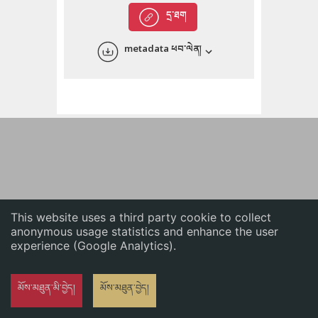
English
དྲ་ཐག
中文
metadata ཕབ་ལེན།
ភាសាខ្មែរ
This website uses a third party cookie to collect
anonymous usage statistics and enhance the user
experience (Google Analytics).
མོས་མཐུན་མི་བྱེད།
མོས་མཐུན་བྱེད།