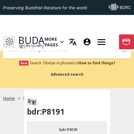
Go To BDRC
BDRC
Preserving Buddhist literature for the world
GO TO HOMEPAGE
BUDA
MORE
GO T
OPEN MENU OF MORE PAGES
PAGES
བུདྡྷ་དྲ་ཐོག་དཔེ་མཛོད།
Submit
Search Tibetan in phonetics!
How to find things?
New
Advanced search
Home
bdr:P8191
སྐད་ཡིག་འདེམ།
མི་སྣ།
bdr:P8191
བོད་ཡིག
bdr:P8191