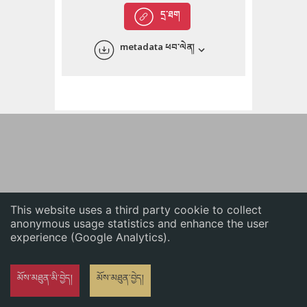
English
དྲ་ཐག
中文
metadata ཕབ་ལེན།
ភាសាខ្មែរ
This website uses a third party cookie to collect
anonymous usage statistics and enhance the user
experience (Google Analytics).
མོས་མཐུན་མི་བྱེད།
མོས་མཐུན་བྱེད།